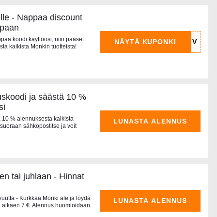
ille - Nappaa discount
ppaan
ppaa koodi käyttöösi, niin pääset
NÄYTÄ KUPONKI
ta kaikista Monkin tuotteista!
skoodi ja säästä 10 %
si
ja 10 % alennuksesta kaikista
LUNASTA ALENNUS
 suoraan sähköpostitse ja voit
n tai juhlaan - Hinnat
vuutta - Kurkkaa Monki ale ja löydä
LUNASTA ALENNUS
en alkaen 7 €. Alennus huomioidaan