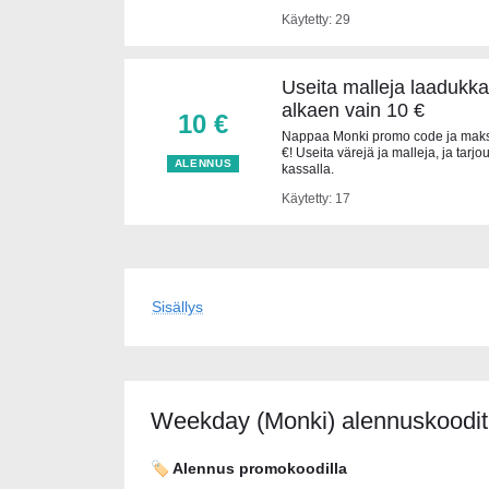
Käytetty: 29
Useita malleja laadukkai
alkaen vain 10 €
10 €
Nappaa Monki promo code ja maksa 
€! Useita värejä ja malleja, ja tar
ALENNUS
kassalla.
Käytetty: 17
Sisällys
Weekday (Monki) alennuskoodit 
🏷️ Alennus promokoodilla