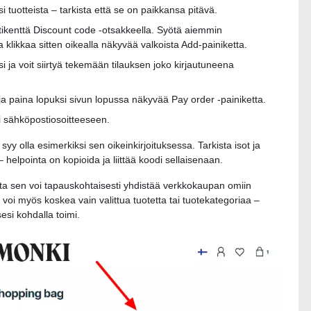
tuotteista – tarkista että se on paikkansa pitävä.
stikenttä Discount code -otsakkeella. Syötä aiemmin
klikkaa sitten oikealla näkyvää valkoista Add-painiketta.
ja voit siirtyä tekemään tilauksen joko kirjautuneena
 ja paina lopuksi sivun lopussa näkyvää Pay order -painiketta.
i sähköpostiosoitteeseen.
yy olla esimerkiksi sen oikeinkirjoituksessa. Tarkista isot ja
– helpointa on kopioida ja liittää koodi sellaisenaan.
utta sen voi tapauskohtaisesti yhdistää verkkokaupan omiin
s voi myös koskea vain valittua tuotetta tai tuotekategoriaa –
sesi kohdalla toimi.