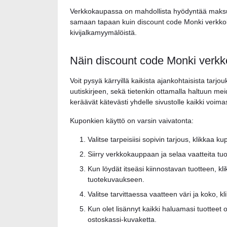
Verkkokaupassa on mahdollista hyödyntää maksuv
samaan tapaan kuin discount code Monki verkkoka
kivijalkamyymälöistä.
Näin discount code Monki verkk
Voit pysyä kärryillä kaikista ajankohtaisista tarj
uutiskirjeen, sekä tietenkin ottamalla haltuun m
keräävät kätevästi yhdelle sivustolle kaikki voima
Kuponkien käyttö on varsin vaivatonta:
Valitse tarpeisiisi sopivin tarjous, klikkaa 
Siirry verkkokauppaan ja selaa vaatteita tu
Kun löydät itseäsi kiinnostavan tuotteen, k
tuotekuvaukseen.
Valitse tarvittaessa vaatteen väri ja koko, 
Kun olet lisännyt kaikki haluamasi tuotteet
ostoskassi-kuvaketta.