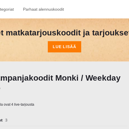
tegoriat
Parhaat alennuskoodit
et matkatarjouskoodit ja tarjouks
LUE LISÄÄ
ampanjakoodit Monki / Weekday
6
la ovat 4 live-tarjousta
et