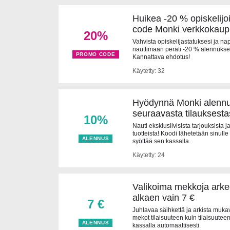
Huikea -20 % opiskelijo
code Monki verkkokau
20%
Vahvista opiskelijastatuksesi ja na
nauttimaan peräti -20 % alennukses
PROMO CODE
Kannattava ehdotus!
Käytetty: 32
Hyödynnä Monki alennu
seuraavasta tilauksesta
10%
Nauti eksklusiivisista tarjouksista 
tuotteista! Koodi lähetetään sinulle
ALENNUS
syöttää sen kassalla.
Käytetty: 24
Valikoima mekkoja arkee
alkaen vain 7 €
7 €
Juhlavaa säihkettä ja arkista muka
mekot tilaisuuteen kuin tilaisuute
ALENNUS
kassalla automaattisesti.