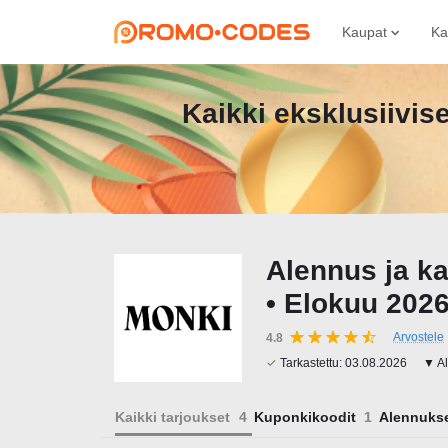
Kaupat
Ka
Kaikki eksklusiivis
Alennus ja k
• Elokuu 202
Arvostele
4.8
✓
Tarkastettu:
03.08.2026
▼ Al
Kaikki tarjoukset
Kuponkikoodit
Alennuks