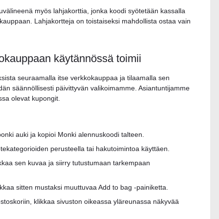
älineenä myös lahjakorttia, jonka koodi syötetään kassalla
uppaan. Lahjakortteja on toistaiseksi mahdollista ostaa vain
okauppaan käytännössä toimii
ouksista seuraamalla itse verkkokauppaa ja tilaamalla sen
eidän säännöllisesti päivittyvän valikoimamme. Asiantuntijamme
ssa olevat kupongit.
kuponki auki ja kopioi Monki alennuskoodi talteen.
otekategorioiden perusteella tai hakutoimintoa käyttäen.
likkaa sen kuvaa ja siirry tutustumaan tarkempaan
klikkaa sitten mustaksi muuttuvaa Add to bag -painiketta.
 ostoskoriin, klikkaa sivuston oikeassa yläreunassa näkyvää