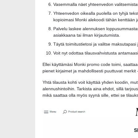
Vasemmalla näet yhteenvedon valitsemistasi 
Yhteenvedon oikealla puolella on tyhjä tek
kopioimasi Monki alekoodi tähän kenttään ja 
Palvelu laskee alennuksen loppusummastasi 
asiakkaana tai ilman kirjautumista.
Täytä toimitustietosi ja valitse maksutapasi
Voit nyt odottaa tilausvahvistusta antamaas
Ellei käyttämäsi Monki promo code toimi, saattaa s
pienet kirjaimet ja mahdollisesti puuttuvat merkit 
Yhtä tilausta kohti voit käyttää yhden koodin, m
alennushintoihin. Tarkista aina ehdot, sillä tarjou
mikä saattaa olla myös syynä sille, ettei se tilauk