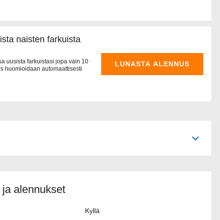
sta naisten farkuista
uusista farkuistasi jopa vain 10
LUNASTA ALENNUS
jous huomioidaan automaattisesti
ja alennukset
Kyllä