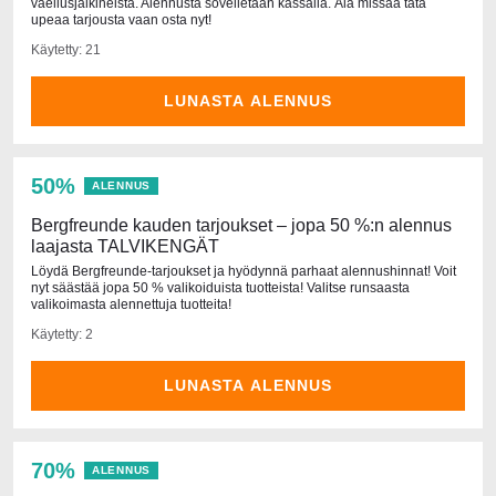
vaellusjalkineista. Alennusta sovelletaan kassalla. Älä missaa tätä
upeaa tarjousta vaan osta nyt!
Käytetty: 21
LUNASTA ALENNUS
50%
ALENNUS
Bergfreunde kauden tarjoukset – jopa 50 %:n alennus
laajasta TALVIKENGÄT
Löydä Bergfreunde-tarjoukset ja hyödynnä parhaat alennushinnat! Voit
nyt säästää jopa 50 % valikoiduista tuotteista! Valitse runsaasta
valikoimasta alennettuja tuotteita!
Käytetty: 2
LUNASTA ALENNUS
70%
ALENNUS