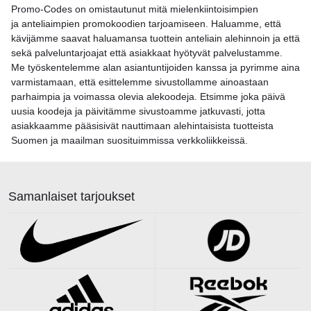
Promo-Codes on omistautunut mitä mielenkiintoisimpien
ja anteliaimpien promokoodien tarjoamiseen. Haluamme, että
kävijämme saavat haluamansa tuottein anteliain alehinnoin ja että
sekä palveluntarjoajat että asiakkaat hyötyvät palvelustamme.
Me työskentelemme alan asiantuntijoiden kanssa ja pyrimme aina
varmistamaan, että esittelemme sivustollamme ainoastaan
parhaimpia ja voimassa olevia alekoodeja. Etsimme joka päivä
uusia koodeja ja päivitämme sivustoamme jatkuvasti, jotta
asiakkaamme pääsisivät nauttimaan alehintaisista tuotteista
Suomen ja maailman suosituimmissa verkkoliikkeissä.
Samanlaiset tarjoukset