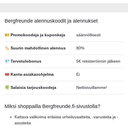
Bergfreunde alennuskoodit ja alennukset
🎫 Promokoodeja ja kuponkeja
säännöllisesti
🏷️ Suurin mahdollinen alennus
80%
💎 Tervetulobonus
5€ rekisteröinnin jälkeen
🎟 Kanta-asiakasohjelma
Ei
🍀 Salaisia tarjouskoodeja
Nettisivuillamme!
Miksi shoppailla Bergfreunde.fi-sivustolla?
Kattava valikoima erilaisia urheiluvaatteita, -varusteita ja -
asusteita