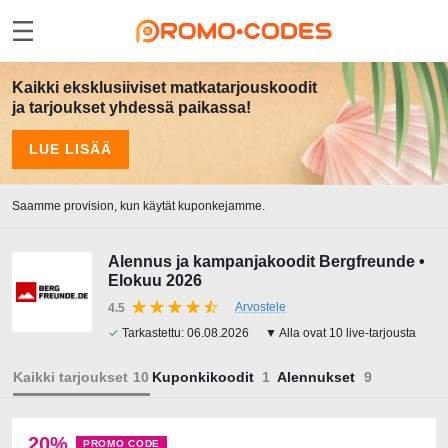
Kaikki eksklusiiviset matkatarjouskoodit
ja tarjoukset yhdessä paikassa!
LUE LISÄÄ
Saamme provision, kun käytät kuponkejamme.
Alennus ja kampanjakoodit Bergfreunde •
Elokuu 2026
Arvostele
4.5
✓
Tarkastettu:
06.08.2026
▼ Alla ovat 10 live-tarjousta
Kaikki tarjoukset
Kuponkikoodit
Alennukset
20%
PROMO CODE