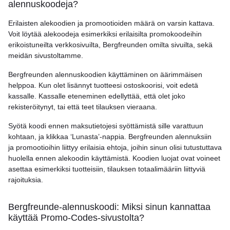
alennuskoodeja?
Erilaisten alekoodien ja promootioiden määrä on varsin kattava.
Voit löytää alekoodeja esimerkiksi erilaisilta promokoodeihin
erikoistuneilta verkkosivuilta, Bergfreunden omilta sivuilta, sekä
meidän sivustoltamme.
Bergfreunden alennuskoodien käyttäminen on äärimmäisen
helppoa. Kun olet lisännyt tuotteesi ostoskoorisi, voit edetä
kassalle. Kassalle eteneminen edellyttää, että olet joko
rekisteröitynyt, tai että teet tilauksen vieraana.
Syötä koodi ennen maksutietojesi syöttämistä sille varattuun
kohtaan, ja klikkaa ‘Lunasta’-nappia. Bergfreunden alennuksiin
ja promootioihin liittyy erilaisia ehtoja, joihin sinun olisi tutustuttava
huolella ennen alekoodin käyttämistä. Koodien luojat ovat voineet
asettaa esimerkiksi tuotteisiin, tilauksen totaalimääriin liittyviä
rajoituksia.
Bergfreunde-alennuskoodi: Miksi sinun kannattaa
käyttää Promo-Codes-sivustolta?