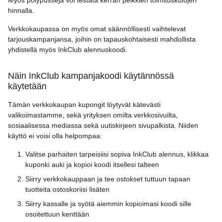
Myös pölypusseja voi testata kerran pelkkien toimituskulujen
hinnalla.
Verkkokaupassa on myös omat säännöllisesti vaihtelevat
tarjouskampanjansa, joihin on tapauskohtaisesti mahdollista
yhdistellä myös InkClub alennuskoodi.
Näin InkClub kampanjakoodi käytännössä
käytetään
Tämän verkkokaupan kupongit löytyvät kätevästi
valikoimastamme, sekä yrityksen omilta verkkosivuilta,
sosiaalisessa mediassa sekä uutiskirjeen sivupalkista. Niiden
käyttö ei voisi olla helpompaa:
Valitse parhaiten tarpeisiisi sopiva InkClub alennus, klikkaa
kuponki auki ja kopioi koodi itsellesi talteen
Siirry verkkokauppaan ja tee ostokset tuttuun tapaan
tuotteita ostoskoriisi lisäten
Siirry kassalle ja syötä aiemmin kopioimasi koodi sille
osoitettuun kenttään