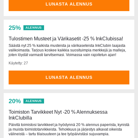
LUNASTA ALENNUS
25%
ALENNUS
Tulostimen Musteet ja Värikasetit -25 % InkClubissa!
Säästä nyt 25 % kaikista musteista ja värikaseteista InkClubin laajasta
valikoimasta. Tarjous koskee kaikkia suosituimpia merkkejä ja malleja,
joten löydät varmasti tarvitsemasi. Voimassa vain rajoitetun ajan!
Käytetty: 27
LUNASTA ALENNUS
20%
ALENNUS
Toimiston Tarvikkeet Nyt -20 % Alennuksessa
InkClubilla
Päivitä toimistosi tarvikkeet ja hyödynnä 20 % alennus paperista, kynistä
ja muista toimistotarvikkeista. Tehokkuus ja järjestys alkavat oikeista
välineistä – tartu tilaisuuteen ja tee työpäivistäsi sujuvampia.