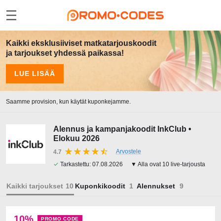
Kaikki eksklusiiviset matkatarjouskoodit
ja tarjoukset yhdessä paikassa!
LUE LISÄÄ
Saamme provision, kun käytät kuponkejamme.
Alennus ja kampanjakoodit InkClub •
Elokuu 2026
Arvostele
4.7
✓
Tarkastettu:
07.08.2026
▼ Alla ovat 10 live-tarjousta
Kaikki tarjoukset
Kuponkikoodit
Alennukset
10%
PROMO CODE