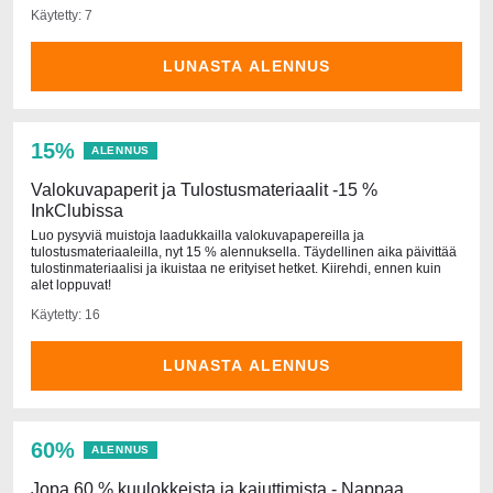
Käytetty: 7
LUNASTA ALENNUS
15%
ALENNUS
Valokuvapaperit ja Tulostusmateriaalit -15 %
InkClubissa
Luo pysyviä muistoja laadukkailla valokuvapapereilla ja
tulostusmateriaaleilla, nyt 15 % alennuksella. Täydellinen aika päivittää
tulostinmateriaalisi ja ikuistaa ne erityiset hetket. Kiirehdi, ennen kuin
alet loppuvat!
Käytetty: 16
LUNASTA ALENNUS
60%
ALENNUS
Jopa 60 % kuulokkeista ja kaiuttimista - Nappaa