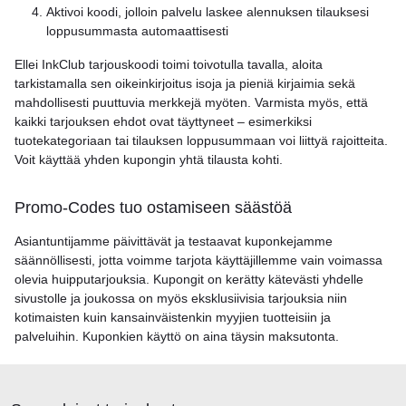
Aktivoi koodi, jolloin palvelu laskee alennuksen tilauksesi
loppusummasta automaattisesti
Ellei InkClub tarjouskoodi toimi toivotulla tavalla, aloita
tarkistamalla sen oikeinkirjoitus isoja ja pieniä kirjaimia sekä
mahdollisesti puuttuvia merkkejä myöten. Varmista myös, että
kaikki tarjouksen ehdot ovat täyttyneet – esimerkiksi
tuotekategoriaan tai tilauksen loppusummaan voi liittyä rajoitteita.
Voit käyttää yhden kupongin yhtä tilausta kohti.
Promo-Codes tuo ostamiseen säästöä
Asiantuntijamme päivittävät ja testaavat kuponkejamme
säännöllisesti, jotta voimme tarjota käyttäjillemme vain voimassa
olevia huipputarjouksia. Kupongit on kerätty kätevästi yhdelle
sivustolle ja joukossa on myös eksklusiivisia tarjouksia niin
kotimaisten kuin kansainväistenkin myyjien tuotteisiin ja
palveluihin. Kuponkien käyttö on aina täysin maksutonta.