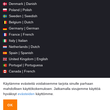
Denmark | Danish
Poland | Polish
Sweden | Swedish
Belgium | Dutch
Germany | German
France | French
Italy | Italian
Netherlands | Dutch
Spain | Spanish
United Kingdom | English
Portugal | Portuguesa
Canada | French
Käytämme evästeitä voidaksemme tarjota sinulle parhaan
mahdollisen käyttökokemuksen. Jatkamalla sivujemme käyttöä
hyväksyt
evästeiden
käyttömme.
© 2026 Promo-codes.fi All Rights Reserved
OK