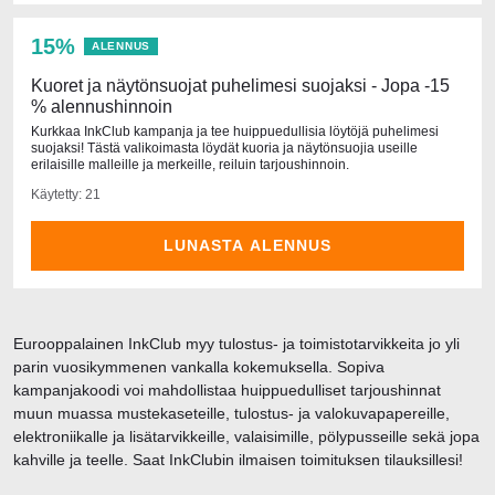
15%
ALENNUS
Kuoret ja näytönsuojat puhelimesi suojaksi - Jopa -15
% alennushinnoin
Kurkkaa InkClub kampanja ja tee huippuedullisia löytöjä puhelimesi
suojaksi! Tästä valikoimasta löydät kuoria ja näytönsuojia useille
erilaisille malleille ja merkeille, reiluin tarjoushinnoin.
Käytetty: 21
LUNASTA ALENNUS
Eurooppalainen InkClub myy tulostus- ja toimistotarvikkeita jo yli
parin vuosikymmenen vankalla kokemuksella. Sopiva
kampanjakoodi voi mahdollistaa huippuedulliset tarjoushinnat
muun muassa mustekaseteille, tulostus- ja valokuvapapereille,
elektroniikalle ja lisätarvikkeille, valaisimille, pölypusseille sekä jopa
kahville ja teelle. Saat InkClubin ilmaisen toimituksen tilauksillesi!