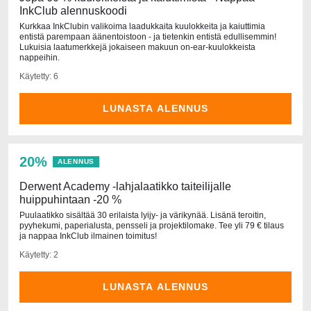
InkClub alennuskoodi
Kurkkaa InkClubin valikoima laadukkaita kuulokkeita ja kaiuttimia
entistä parempaan äänentoistoon - ja tietenkin entistä edullisemmin!
Lukuisia laatumerkkejä jokaiseen makuun on-ear-kuulokkeista
nappeihin.
Käytetty: 6
LUNASTA ALENNUS
20%
ALENNUS
Derwent Academy -lahjalaatikko taiteilijalle
huippuhintaan -20 %
Puulaatikko sisältää 30 erilaista lyijy- ja värikynää. Lisänä teroitin,
pyyhekumi, paperialusta, pensseli ja projektilomake. Tee yli 79 € tilaus
ja nappaa InkClub ilmainen toimitus!
Käytetty: 2
LUNASTA ALENNUS