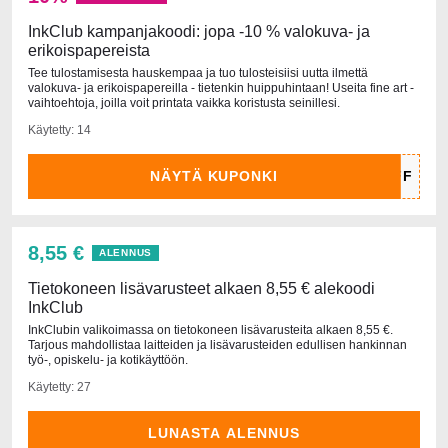
InkClub kampanjakoodi: jopa -10 % valokuva- ja
erikoispapereista
Tee tulostamisesta hauskempaa ja tuo tulosteisiisi uutta ilmettä
valokuva- ja erikoispapereilla - tietenkin huippuhintaan! Useita fine art -
vaihtoehtoja, joilla voit printata vaikka koristusta seinillesi.
Käytetty: 14
NÄYTÄ KUPONKI
8,55 €
ALENNUS
Tietokoneen lisävarusteet alkaen 8,55 € alekoodi
InkClub
InkClubin valikoimassa on tietokoneen lisävarusteita alkaen 8,55 €.
Tarjous mahdollistaa laitteiden ja lisävarusteiden edullisen hankinnan
työ-, opiskelu- ja kotikäyttöön.
Käytetty: 27
LUNASTA ALENNUS