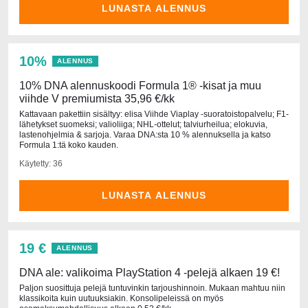
LUNASTA ALENNUS
10%
ALENNUS
10% DNA alennuskoodi Formula 1® -kisat ja muu
viihde V premiumista 35,96 €/kk
Kattavaan pakettiin sisältyy: elisa Viihde Viaplay -suoratoistopalvelu; F1-
lähetykset suomeksi; valioliiga; NHL-ottelut; talviurheilua; elokuvia,
lastenohjelmia & sarjoja. Varaa DNA:sta 10 % alennuksella ja katso
Formula 1:tä koko kauden.
Käytetty: 36
LUNASTA ALENNUS
19 €
ALENNUS
DNA ale: valikoima PlayStation 4 -pelejä alkaen 19 €!
Paljon suosittuja pelejä tuntuvinkin tarjoushinnoin. Mukaan mahtuu niin
klassikoita kuin uutuuksiakin. Konsolipeleissä on myös