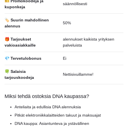
🎫 Promokoodeja ja
säännöllisesti
kuponkeja
🏷️ Suurin mahdollinen
50%
alennus
🎁 Tarjoukset
alennukset kaikista yrityksen
vakioasiakkaille
palveluista
💎 Tervetulobonus
Ei
🍀 Salaisia
Nettisivuillamme!
tarjouskoodeja
Miksi tehdä ostoksia DNA kaupassa?
Anteliaita ja edullisia DNA alennuksia
Pitkät elektroniikkalaitteiden takuut ja maksuajat
DNA kauppa: Asiantunteva ja ystävällinen