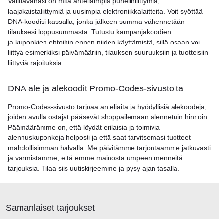
Valittavanasi on mitä anteliaimpia puhelinliittymiä,
laajakaistaliittymiä ja uusimpia elektroniikkalaitteita. Voit syöttää
DNA-koodisi kassalla, jonka jälkeen summa vähennetään
tilauksesi loppusummasta. Tutustu kampanjakoodien
ja kuponkien ehtoihin ennen niiden käyttämistä, sillä osaan voi
liittyä esimerkiksi päivämääriin, tilauksen suuruuksiin ja tuotteisiin
liittyviä rajoituksia.
DNA ale ja alekoodit Promo-Codes-sivustolta
Promo-Codes-sivusto tarjoaa anteliaita ja hyödyllisiä alekoodeja,
joiden avulla ostajat pääsevät shoppailemaan alennetuin hinnoin.
Päämäärämme on, että löydät erilaisia ja toimivia
alennuskuponkeja helposti ja että saat tarvitsemasi tuotteet
mahdollisimman halvalla. Me päivitämme tarjontaamme jatkuvasti
ja varmistamme, että emme mainosta umpeen menneitä
tarjouksia. Tilaa siis uutiskirjeemme ja pysy ajan tasalla.
Samanlaiset tarjoukset