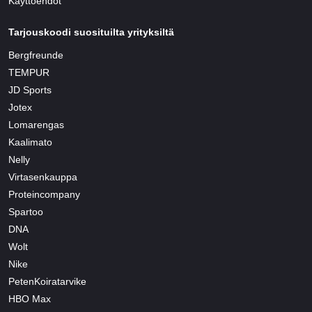
Käyttöehdot
Tarjouskoodi suosituilta yrityksiltä
Bergfreunde
TEMPUR
JD Sports
Jotex
Lomarengas
Kaalimato
Nelly
Virtasenkauppa
Proteincompany
Spartoo
DNA
Wolt
Nike
PetenKoiratarvike
HBO Max