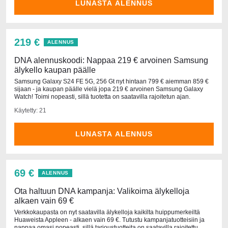
LUNASTA ALENNUS
219 €
ALENNUS
DNA alennuskoodi: Nappaa 219 € arvoinen Samsung
älykello kaupan päälle
Samsung Galaxy S24 FE 5G, 256 Gt nyt hintaan 799 € aiemman 859 €
sijaan - ja kaupan päälle vielä jopa 219 € arvoinen Samsung Galaxy
Watch! Toimi nopeasti, sillä tuotetta on saatavilla rajoitetun ajan.
Käytetty: 21
LUNASTA ALENNUS
69 €
ALENNUS
Ota haltuun DNA kampanja: Valikoima älykelloja
alkaen vain 69 €
Verkkokaupasta on nyt saatavilla älykelloja kaikilta huippumerkeiltä
Huaweista Appleen - alkaen vain 69 €. Tutustu kampanjatuotteisiin ja
nappaa omasi nopeasti, sillä tarjoustuotteita on saatavilla rajoitettu