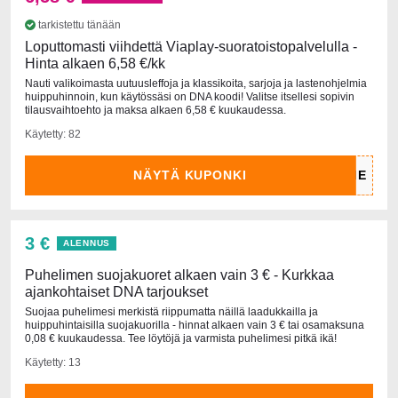
tarkistettu tänään
Loputtomasti viihdettä Viaplay-suoratoistopalvelulla -
Hinta alkaen 6,58 €/kk
Nauti valikoimasta uutuusleffoja ja klassikoita, sarjoja ja lastenohjelmia
huippuhinnoin, kun käytössäsi on DNA koodi! Valitse itsellesi sopivin
tilausvaihtoehto ja maksa alkaen 6,58 € kuukaudessa.
Käytetty: 82
NÄYTÄ KUPONKI
3 €
ALENNUS
Puhelimen suojakuoret alkaen vain 3 € - Kurkkaa
ajankohtaiset DNA tarjoukset
Suojaa puhelimesi merkistä riippumatta näillä laadukkailla ja
huippuhintaisilla suojakuorilla - hinnat alkaen vain 3 € tai osamaksuna
0,08 € kuukaudessa. Tee löytöjä ja varmista puhelimesi pitkä ikä!
Käytetty: 13