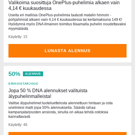
Valikoima suosittuja OnePlus-puhelimia alkaen vain
4,14 € kuukaudessa
Useita eri mallisia OnePlus-puhelimia taatusti matalin hinnoin -
pohjahinnat alkaen vain 4,14 € kuukaudessa tai kertamaksuna 149 €!
Hyödynnä myös DNA ilmainen toimitus tilaamalla puhelin noudettavaksi
myymälästä.
Käytetty: 15
LUNASTA ALENNUS
50%
ALENNUS
ERIKOISTARJOUS
Jopa 50 % DNA alennukset valituista
älypuhelinmalleista!
Valitse älypuhelimet tuoteluettelosta alennettuun hintaan ja osta
unelmiesi malli jopa 50% alennuksella. Säästä rahaa
kampanjatarjousten ansiosta, sinulla on aikaa tehdä ostoksia
kannattavasti.
Käytetty: 46