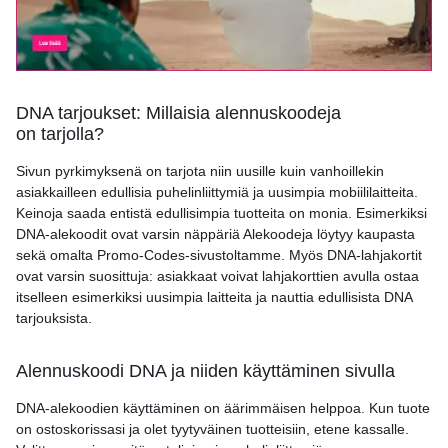
DNA tarjoukset: Millaisia alennuskoodeja
on tarjolla?
Sivun pyrkimyksenä on tarjota niin uusille kuin vanhoillekin
asiakkailleen edullisia puhelinliittymiä ja uusimpia mobiililaitteita.
Keinoja saada entistä edullisimpia tuotteita on monia. Esimerkiksi
DNA-alekoodit ovat varsin näppäriä Alekoodeja löytyy kaupasta
sekä omalta Promo-Codes-sivustoltamme. Myös DNA-lahjakortit
ovat varsin suosittuja: asiakkaat voivat lahjakorttien avulla ostaa
itselleen esimerkiksi uusimpia laitteita ja nauttia edullisista DNA
tarjouksista.
Alennuskoodi DNA ja niiden käyttäminen sivulla
DNA-alekoodien käyttäminen on äärimmäisen helppoa. Kun tuote
on ostoskorissasi ja olet tyytyväinen tuotteisiin, etene kassalle.