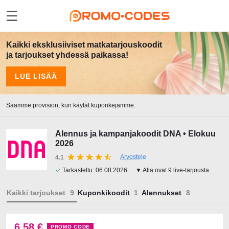
Kaikki eksklusiiviset matkatarjouskoodit
ja tarjoukset yhdessä paikassa!
LUE LISÄÄ
Saamme provision, kun käytät kuponkejamme.
Alennus ja kampanjakoodit DNA • Elokuu
2026
Arvostele
4.1
✓
Tarkastettu:
06.08.2026
▼ Alla ovat 9 live-tarjousta
Kaikki tarjoukset
Kuponkikoodit
Alennukset
6,58 €
PROMO CODE