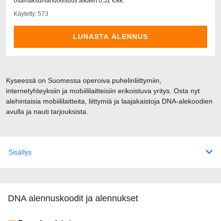
osamaksumahdollisuus alkaen 0,52 €/kk.
Käytetty: 573
LUNASTA ALENNUS
Kyseessä on Suomessa operoiva puhelinliittymiin,
internetyhteyksiin ja mobiililaitteisiin erikoistuva yritys. Osta nyt
alehintaisia mobiililaitteita, liittymiä ja laajakaistoja DNA-alekoodien
avulla ja nauti tarjouksista.
Sisällys
DNA alennuskoodit ja alennukset