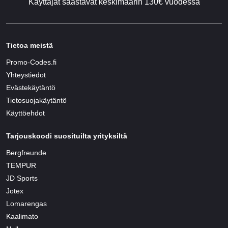
Käyttäjät säästävät keskimäärin 130€ vuodessa
Tietoa meistä
Promo-Codes.fi
Yhteystiedot
Evästekäytäntö
Tietosuojakäytäntö
Käyttöehdot
Tarjouskoodi suosituilta yrityksiltä
Bergfreunde
TEMPUR
JD Sports
Jotex
Lomarengas
Kaalimato