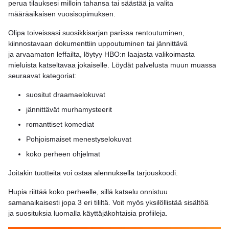
perua tilauksesi milloin tahansa tai säästää ja valita
määräaikaisen vuosisopimuksen.
Olipa toiveissasi suosikkisarjan parissa rentoutuminen,
kiinnostavaan dokumenttiin uppoutuminen tai jännittävä
ja arvaamaton leffailta, löytyy HBO:n laajasta valikoimasta
mieluista katseltavaa jokaiselle. Löydät palvelusta muun muassa
seuraavat kategoriat:
suositut draamaelokuvat
jännittävät murhamysteerit
romanttiset komediat
Pohjoismaiset menestyselokuvat
koko perheen ohjelmat
Joitakin tuotteita voi ostaa alennuksella tarjouskoodi.
Hupia riittää koko perheelle, sillä katselu onnistuu
samanaikaisesti jopa 3 eri tililtä. Voit myös yksilöllistää sisältöä
ja suosituksia luomalla käyttäjäkohtaisia profiileja.