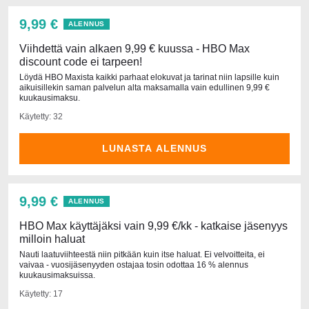
9,99 €
ALENNUS
Viihdettä vain alkaen 9,99 € kuussa - HBO Max
discount code ei tarpeen!
Löydä HBO Maxista kaikki parhaat elokuvat ja tarinat niin lapsille kuin
aikuisillekin saman palvelun alta maksamalla vain edullinen 9,99 €
kuukausimaksu.
Käytetty: 32
LUNASTA ALENNUS
9,99 €
ALENNUS
HBO Max käyttäjäksi vain 9,99 €/kk - katkaise jäsenyys
milloin haluat
Nauti laatuviihteestä niin pitkään kuin itse haluat. Ei velvoitteita, ei
vaivaa - vuosijäsenyyden ostajaa tosin odottaa 16 % alennus
kuukausimaksuissa.
Käytetty: 17