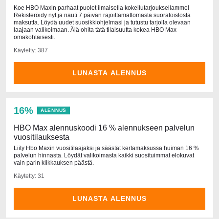
Koe HBO Maxin parhaat puolet ilmaisella kokeilutarjouksellamme!
Rekisteröidy nyt ja nauti 7 päivän rajoittamattomasta suoratoistosta
maksutta. Löydä uudet suosikkiohjelmasi ja tutustu tarjolla olevaan
laajaan valikoimaan. Älä ohita tätä tilaisuutta kokea HBO Max
omakohtaisesti.
Käytetty: 387
LUNASTA ALENNUS
16%
ALENNUS
HBO Max alennuskoodi 16 % alennukseen palvelun
vuositilauksesta
Liity Hbo Maxin vuositilaajaksi ja säästät kertamaksussa huiman 16 %
palvelun hinnasta. Löydät valikoimasta kaikki suosituimmat elokuvat
vain parin klikkauksen päästä.
Käytetty: 31
LUNASTA ALENNUS