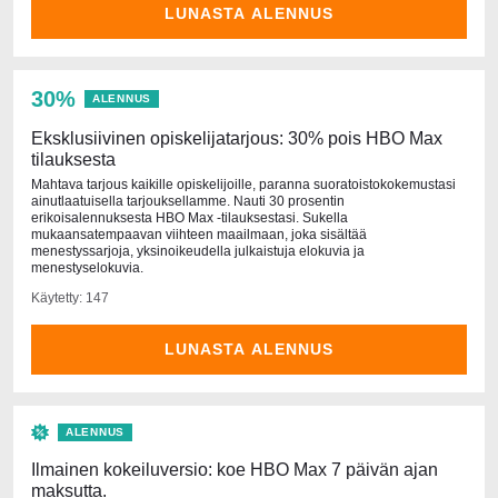
LUNASTA ALENNUS
30%
ALENNUS
Eksklusiivinen opiskelijatarjous: 30% pois HBO Max
tilauksesta
Mahtava tarjous kaikille opiskelijoille, paranna suoratoistokokemustasi
ainutlaatuisella tarjouksellamme. Nauti 30 prosentin
erikoisalennuksesta HBO Max -tilauksestasi. Sukella
mukaansatempaavan viihteen maailmaan, joka sisältää
menestyssarjoja, yksinoikeudella julkaistuja elokuvia ja
menestyselokuvia.
Käytetty: 147
LUNASTA ALENNUS
ALENNUS
Ilmainen kokeiluversio: koe HBO Max 7 päivän ajan
maksutta.