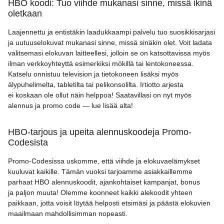
HBO koodi: Tuo viihde mukanasi sinne, missä ikinä
oletkaan
Laajennettu ja entistäkin laadukkaampi palvelu tuo suosikkisarjasi
ja uutuuselokuvat mukanasi sinne, missä sinäkin olet. Voit ladata
valitsemasi elokuvan laitteellesi, jolloin se on katsottavissa myös
ilman verkkoyhteyttä esimerkiksi mökillä tai lentokoneessa.
Katselu onnistuu television ja tietokoneen lisäksi myös
älypuhelimelta, tabletilta tai pelikonsolilta. Irtiotto arjesta
ei koskaan ole ollut näin helppoa! Saatavillasi on nyt myös
alennus ja promo code — lue lisää alta!
HBO-tarjous ja upeita alennuskoodeja Promo-
Codesista
Promo-Codesissa uskomme, että viihde ja elokuvaelämykset
kuuluvat kaikille. Tämän vuoksi tarjoamme asiakkaillemme
parhaat HBO alennuskoodit, ajankohtaiset kampanjat, bonus
ja paljon muuta! Olemme koonneet kaikki alekoodit yhteen
paikkaan, jotta voisit löytää helposti etsimäsi ja päästä elokuvien
maailmaan mahdollisimman nopeasti.