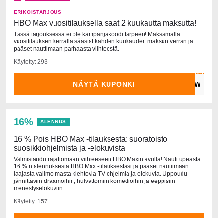
ERIKOISTARJOUS
HBO Max vuositilauksella saat 2 kuukautta maksutta!
Tässä tarjouksessa ei ole kampanjakoodi tarpeen! Maksamalla
vuositilauksen kerralla säästät kahden kuukauden maksun verran ja
pääset nauttimaan parhaasta viihteestä.
Käytetty: 293
NÄYTÄ KUPONKI
16%
ALENNUS
16 % Pois HBO Max -tilauksesta: suoratoisto
suosikkiohjelmista ja -elokuvista
Valmistaudu rajattomaan viihteeseen HBO Maxin avulla! Nauti upeasta
16 %:n alennuksesta HBO Max -tilauksestasi ja pääset nautiimaan
laajasta valimoimasta kiehtovia TV-ohjelmia ja elokuvia. Uppoudu
jännittäviin draamoihin, hulvattomiin komedioihin ja eeppisiin
menestyselokuviin.
Käytetty: 157