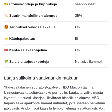
🎫 Promokoodeja ja kuponkeja
säännöllisesti
🏷️ Suurin mahdollinen alennus
35%
🎁 Tarjoukset vakioasiakkaille
On
⭐ Käteispalautus
Ei
🎟 Kanta-asiakasohjelma
On
🍀 Salaisia tarjouskoodeja
Nettisivuillamme!
Laaja valikoima vaativaankin makuun
Yhdysvaltalainen suoratoistopalvelu HBO Max on täynnä
kiinnostavaa katseltavaa koko perheelle. Laajasta valikoimasta
löydät tutut suosikkisarjasi, ikivihreät klassikkoelokuvat, HBO
tarjous sekä ajankohtaisimmat uutuudet, joita lisätään palveluun
jatkuvasti. Vihdoin voit katsella lempiohjelmiasi rajattomasti. Voit