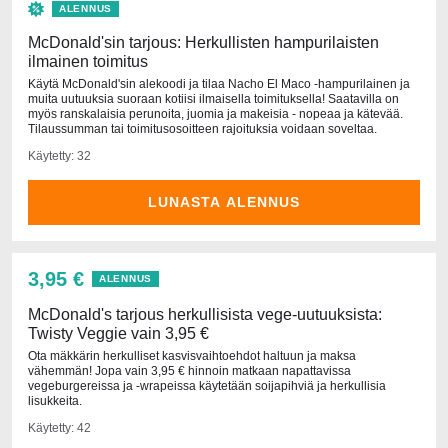
ALENNUS
McDonald'sin tarjous: Herkullisten hampurilaisten
ilmainen toimitus
Käytä McDonald'sin alekoodi ja tilaa Nacho El Maco -hampurilainen ja
muita uutuuksia suoraan kotiisi ilmaisella toimituksella! Saatavilla on
myös ranskalaisia perunoita, juomia ja makeisia - nopeaa ja kätevää.
Tilaussumman tai toimitusosoitteen rajoituksia voidaan soveltaa.
Käytetty: 32
LUNASTA ALENNUS
3,95 €
ALENNUS
McDonald's tarjous herkullisista vege-uutuuksista:
Twisty Veggie vain 3,95 €
Ota mäkkärin herkulliset kasvisvaihtoehdot haltuun ja maksa
vähemmän! Jopa vain 3,95 € hinnoin matkaan napattavissa
vegeburgereissa ja -wrapeissa käytetään soijapihviä ja herkullisia
lisukkeita.
Käytetty: 42