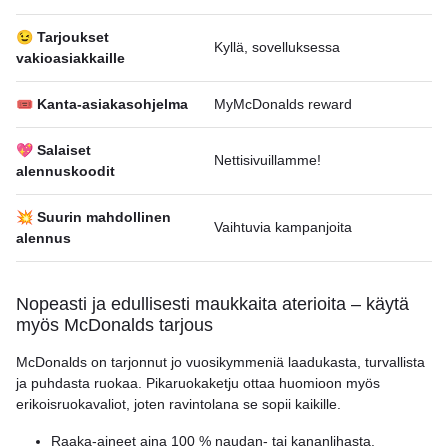
😉 Tarjoukset
Kyllä, sovelluksessa
vakioasiakkaille
🎟 Kanta-asiakasohjelma
MyMcDonalds reward
💖 Salaiset
Nettisivuillamme!
alennuskoodit
💥 Suurin mahdollinen
Vaihtuvia kampanjoita
alennus
Nopeasti ja edullisesti maukkaita aterioita – käytä
myös McDonalds tarjous
McDonalds on tarjonnut jo vuosikymmeniä laadukasta, turvallista
ja puhdasta ruokaa. Pikaruokaketju ottaa huomioon myös
erikoisruokavaliot, joten ravintolana se sopii kaikille.
Raaka-aineet aina 100 % naudan- tai kananlihasta.