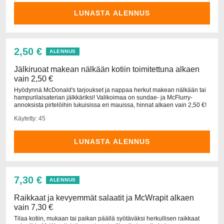
LUNASTA ALENNUS
2,50 €
ALENNUS
Jälkiruoat makean nälkään kotiin toimitettuna alkaen
vain 2,50 €
Hyödynnä McDonald's tarjoukset ja nappaa herkut makean nälkään tai
hampurilaisaterian jälkkäriksi! Valikoimaa on sundae- ja McFlurry-
annoksista pirtelöihin lukuisissa eri mauissa, hinnat alkaen vain 2,50 €!
Käytetty: 45
LUNASTA ALENNUS
7,30 €
ALENNUS
Raikkaat ja kevyemmät salaatit ja McWrapit alkaen
vain 7,30 €
Tilaa kotiin, mukaan tai paikan päällä syötäväksi herkullisen raikkaat