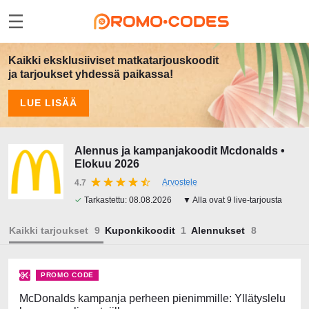
Kaikki eksklusiiviset matkatarjouskoodit
ja tarjoukset yhdessä paikassa!
LUE LISÄÄ
Alennus ja kampanjakoodit Mcdonalds •
Elokuu 2026
Arvostele
4.7
✓
Tarkastettu:
08.08.2026
▼ Alla ovat 9 live-tarjousta
Kaikki tarjoukset
Kuponkikoodit
Alennukset
PROMO CODE
McDonalds kampanja perheen pienimmille: Yllätyslelu