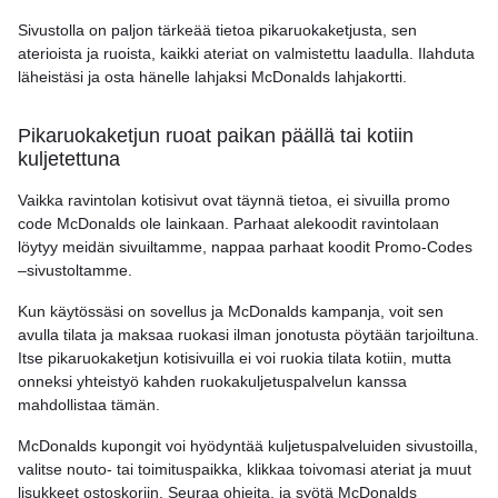
Sivustolla on paljon tärkeää tietoa pikaruokaketjusta, sen
aterioista ja ruoista, kaikki ateriat on valmistettu laadulla. Ilahduta
läheistäsi ja osta hänelle lahjaksi McDonalds lahjakortti.
Pikaruokaketjun ruoat paikan päällä tai kotiin
kuljetettuna
Vaikka ravintolan kotisivut ovat täynnä tietoa, ei sivuilla promo
code McDonalds ole lainkaan. Parhaat alekoodit ravintolaan
löytyy meidän sivuiltamme, nappaa parhaat koodit Promo-Codes
–sivustoltamme.
Kun käytössäsi on sovellus ja McDonalds kampanja, voit sen
avulla tilata ja maksaa ruokasi ilman jonotusta pöytään tarjoiltuna.
Itse pikaruokaketjun kotisivuilla ei voi ruokia tilata kotiin, mutta
onneksi yhteistyö kahden ruokakuljetuspalvelun kanssa
mahdollistaa tämän.
McDonalds kupongit voi hyödyntää kuljetuspalveluiden sivustoilla,
valitse nouto- tai toimituspaikka, klikkaa toivomasi ateriat ja muut
lisukkeet ostoskoriin. Seuraa ohjeita, ja syötä McDonalds