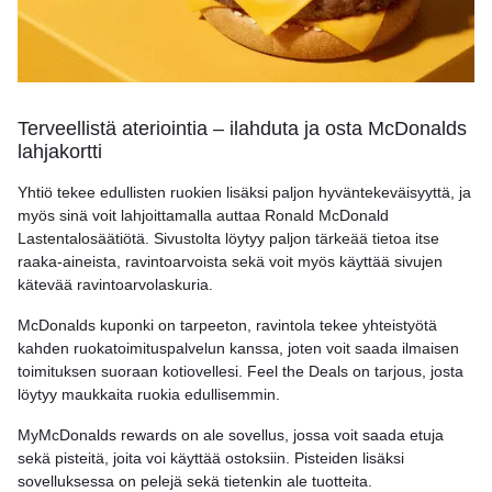
Terveellistä ateriointia – ilahduta ja osta McDonalds
lahjakortti
Yhtiö tekee edullisten ruokien lisäksi paljon hyväntekeväisyyttä, ja
myös sinä voit lahjoittamalla auttaa Ronald McDonald
Lastentalosäätiötä. Sivustolta löytyy paljon tärkeää tietoa itse
raaka-aineista, ravintoarvoista sekä voit myös käyttää sivujen
kätevää ravintoarvolaskuria.
McDonalds kuponki on tarpeeton, ravintola tekee yhteistyötä
kahden ruokatoimituspalvelun kanssa, joten voit saada ilmaisen
toimituksen suoraan kotiovellesi. Feel the Deals on tarjous, josta
löytyy maukkaita ruokia edullisemmin.
MyMcDonalds rewards on ale sovellus, jossa voit saada etuja
sekä pisteitä, joita voi käyttää ostoksiin. Pisteiden lisäksi
sovelluksessa on pelejä sekä tietenkin ale tuotteita.