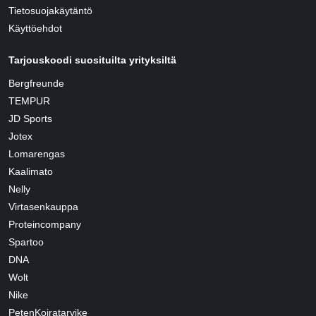
Tietosuojakäytäntö
Käyttöehdot
Tarjouskoodi suosituilta yrityksiltä
Bergfreunde
TEMPUR
JD Sports
Jotex
Lomarengas
Kaalimato
Nelly
Virtasenkauppa
Proteincompany
Spartoo
DNA
Wolt
Nike
PetenKoiratarvike