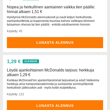
Nopea ja herkullinen aamiainen vaikka tien päälle:
hinnat alkaen 1,51 €
Hyödynnä McDonalds alennuskoodi ja nauti ketjun herkullisista
aamiaistuotteista ja kupposesta kuumaa kahvia vaikkapa kiireisen
työaamun ohessa tai tien päällä - entistä edullisemmin hinnoin.
Käytetty: 45
LUNASTA ALENNUS
1,29 €
ALENNUS
Löydä ajankohtainen McDonalds tarjous: herkkuja
alkaen 1,29 €
Kurkkaa McDonald'sin ajankohtaisimmat tarjoukset ja edut! Valikoima
herkkuja aina hampurilaisaterioista ja suolaisista sormisyötävistä
herkullisiin jälkiruokiin asti - myös kotiin kuljetettuna.
Käytetty: 122
LUNASTA ALENNUS