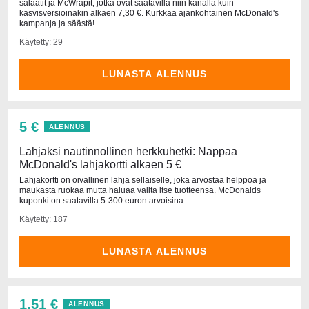
salaatit ja McWrapit, jotka ovat saatavilla niin kanalla kuin
kasvisversioinakin alkaen 7,30 €. Kurkkaa ajankohtainen McDonald's
kampanja ja säästä!
Käytetty: 29
LUNASTA ALENNUS
5 €
ALENNUS
Lahjaksi nautinnollinen herkkuhetki: Nappaa
McDonald's lahjakortti alkaen 5 €
Lahjakortti on oivallinen lahja sellaiselle, joka arvostaa helppoa ja
maukasta ruokaa mutta haluaa valita itse tuotteensa. McDonalds
kuponki on saatavilla 5-300 euron arvoisina.
Käytetty: 187
LUNASTA ALENNUS
1,51 €
ALENNUS