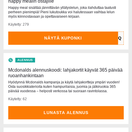
happy mealin ostajille
Happy meal sisältää jännittävän yllätyslelun, joka ilahduttaa taatusti
perheen pienimpiä! Pieni lukutoukka voi halutessaan vaihtaa lelun
myös kiinnostavaan ja opettavaiseen kirjaan.
Käytetty: 279
NÄYTÄ KUPONKI
ALENNUS
Mcdonalds alennuskoodi: lahjakortit käyvät 365 päivää
ruoanhankintaan
Hyödynnä Mcdonalds kampanja ja käytä lahjakortteja ympäri vuoden!
Osta suosikkiaterioita kuten hampurilaisia, juomia ja jälkiruokia 365
päivää vuodessa – helposti verkossa tai suoraan ravintolassa.
Käytetty: 62
LUNASTA ALENNUS