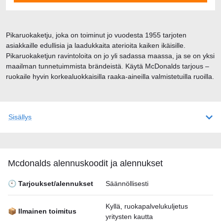
Pikaruokaketju, joka on toiminut jo vuodesta 1955 tarjoten
asiakkaille edullisia ja laadukkaita aterioita kaiken ikäisille.
Pikaruokaketjun ravintoloita on jo yli sadassa maassa, ja se on yksi
maailman tunnetuimmista brändeistä. Käytä McDonalds tarjous –
ruokaile hyvin korkealuokkaisilla raaka-aineilla valmistetuilla ruoilla.
Sisällys
Mcdonalds alennuskoodit ja alennukset
🕙 Tarjoukset/alennukset
Säännöllisesti
Kyllä, ruokapalvelukuljetus
📦 Ilmainen toimitus
yritysten kautta