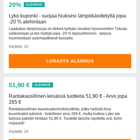
20%
ALENNUS
Lyko kuponki - suojaa hiuksesi lämpökäsittelyltä jopa
-20 % alehintaan
Laadukas lämpösuoja on tärkeä työkalu hiustesi hyvinvointiin! Tutustu
valikoimaan ja tee löytöjä jopa -20 % tarjoushinnoin - tarjous
huomioidaan automaattisesti kassalla.
Käytetty: 22
LUNASTA ALENNUS
51,90 €
ALENNUS
Rantakassillinen kesäisiä tuotteita 51,90 € - Arvo jopa
265 €
Rantakassillinen kauneudenhoitotuotteita, jotka hellivät ihoa
kuuminakin päivinä - todellinen arvo 265 €, mutta huikea Lyko ale
tarjoaa paketin hintaan 51,90 €. Tuotetta tarjolla rajoitettu erä, toimi
nopeasti!
Käytetty: 24