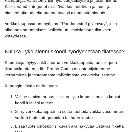
Kampanjat, varastontyhjennys, budjettilöytöjä ja jäsenhinnat.
Kaikki nämä kategoriat sisältävät kosmetiikkaa ja ihon- ja
hiustenhoitotuotteita huomattavasti alennetuin hinnoin.
Verkkokaupassa on myös ns. “Random stuff giveaway”, joka
oikeuttaa satunnaisesti valikoituun ilmaislahjaan tilauksen
yhteydessä.
Kuinka Lyko alennuskoodi hyödynnetään tilatessa?
Kuponkeja löytyy sekä suoraan verkkokaupasta, uutiskirjeen
tilaamalla että meidän Promo-Codes asiantuntijoidemme
keräämästä ja testaamasta valikoimasta verkkosivuiltamme.
Kupongin käyttö on helppoa:
Valitse sopiva tarjous, klikkaa Lyko kuponki auki ja kopioi
koodi itsellesi talteen
Siirry verkkokauppaan ja selaa tuotteita vaikka vasemman
valikon tuotekategorioiden tai haun kautta
Lisää tuote ostoskoriisi kuvan alla näkyvää Osta-painiketta