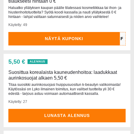
tilaukseesi hintaan 0 €
Haluatko yllätyksen kaupan päälle tilatessasi kosmetiikkaa tai ihon- ja
hiustenhoitotuotteita? Syötä koodi kassalla ja nauti yllätyksestä 0 €
hintaan - lahjat valitaan satunnaisesti ja niiden arvo vaihtelee!
Käytetty: 49
NÄYTÄ KUPONKI
5,50 €
ALENNUS
Suosittua korealaista kauneudenhoitoa: laadukkaat
aurinkosuojat alkaen 5,50 €
Tilaa suosikki aurinkosuojasi huippusuositun k-beautyn valikoimasta!
Käytössäsi on Lyko ilmainen toimitus, kun valitset tuotteita yli 30 €
edestä - tarjous astuu voimaan automaattisesti kassalla.
Käytetty: 27
LUNASTA ALENNUS