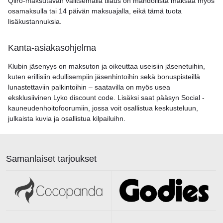
Qliro-maksutavan valitsemalla tilaus on mahdollista maksaa myös
osamaksulla tai 14 päivän maksuajalla, eikä tämä tuota
lisäkustannuksia.
Kanta-asiakasohjelma
Klubin jäsenyys on maksuton ja oikeuttaa useisiin jäsenetuihin,
kuten erillisiin edullisempiin jäsenhintoihin sekä bonuspisteillä
lunastettaviin palkintoihin – saatavilla on myös usea
eksklusiivinen Lyko discount code. Lisäksi saat pääsyn Social -
kauneudenhoitofoorumiin, jossa voit osallistua keskusteluun,
julkaista kuvia ja osallistua kilpailuihn.
Samanlaiset tarjoukset