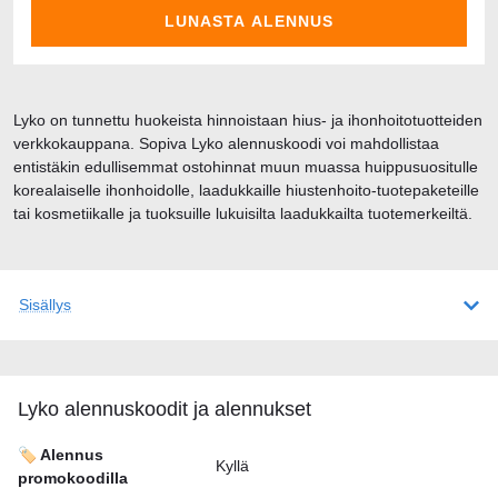
LUNASTA ALENNUS
Lyko on tunnettu huokeista hinnoistaan hius- ja ihonhoitotuotteiden
verkkokauppana. Sopiva Lyko alennuskoodi voi mahdollistaa
entistäkin edullisemmat ostohinnat muun muassa huippusuositulle
korealaiselle ihonhoidolle, laadukkaille hiustenhoito-tuotepaketeille
tai kosmetiikalle ja tuoksuille lukuisilta laadukkailta tuotemerkeiltä.
Sisällys
Lyko alennuskoodit ja alennukset
🏷️ Alennus
Kyllä
promokoodilla