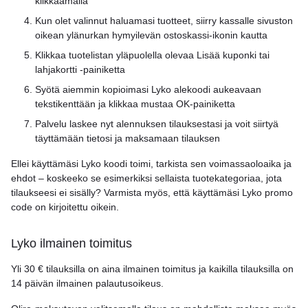
klikkaamalla
Kun olet valinnut haluamasi tuotteet, siirry kassalle sivuston
oikean ylänurkan hymyilevän ostoskassi-ikonin kautta
Klikkaa tuotelistan yläpuolella olevaa Lisää kuponki tai
lahjakortti -painiketta
Syötä aiemmin kopioimasi Lyko alekoodi aukeavaan
tekstikenttään ja klikkaa mustaa OK-painiketta
Palvelu laskee nyt alennuksen tilauksestasi ja voit siirtyä
täyttämään tietosi ja maksamaan tilauksen
Ellei käyttämäsi Lyko koodi toimi, tarkista sen voimassaoloaika ja
ehdot – koskeeko se esimerkiksi sellaista tuotekategoriaa, jota
tilaukseesi ei sisälly? Varmista myös, että käyttämäsi Lyko promo
code on kirjoitettu oikein.
Lyko ilmainen toimitus
Yli 30 € tilauksilla on aina ilmainen toimitus ja kaikilla tilauksilla on
14 päivän ilmainen palautusoikeus.