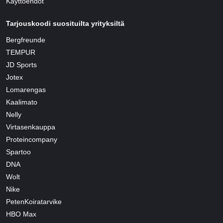
Käyttöehdot
Tarjouskoodi suosituilta yrityksiltä
Bergfreunde
TEMPUR
JD Sports
Jotex
Lomarengas
Kaalimato
Nelly
Virtasenkauppa
Proteincompany
Spartoo
DNA
Wolt
Nike
PetenKoiratarvike
HBO Max