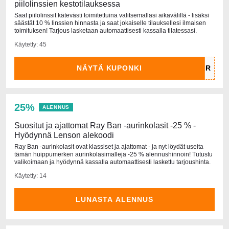
piilolinssien kestotilauksessa
Saat piilolinssit kätevästi toimitettuina valitsemallasi aikavälillä - lisäksi
säästät 10 % linssien hinnasta ja saat jokaiselle tilauksellesi ilmaisen
toimituksen! Tarjous lasketaan automaattisesti kassalla tilatessasi.
Käytetty: 45
NÄYTÄ KUPONKI
25%
ALENNUS
Suositut ja ajattomat Ray Ban -aurinkolasit -25 % -
Hyödynnä Lenson alekoodi
Ray Ban -aurinkolasit ovat klassiset ja ajattomat - ja nyt löydät useita
tämän huippumerken aurinkolasimalleja -25 % alennushinnoin! Tutustu
valikoimaan ja hyödynnä kassalla automaattisesti laskettu tarjoushinta.
Käytetty: 14
LUNASTA ALENNUS