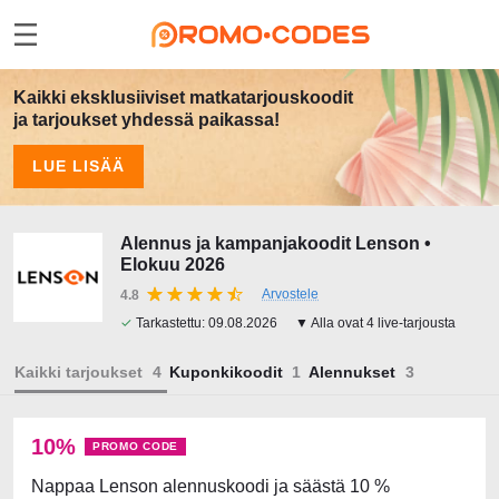
Kaikki eksklusiiviset matkatarjouskoodit
ja tarjoukset yhdessä paikassa!
LUE LISÄÄ
Alennus ja kampanjakoodit Lenson •
Elokuu 2026
Arvostele
4.8
✓
Tarkastettu:
09.08.2026
▼ Alla ovat 4 live-tarjousta
Kaikki tarjoukset
Kuponkikoodit
Alennukset
10%
PROMO CODE
Nappaa Lenson alennuskoodi ja säästä 10 %