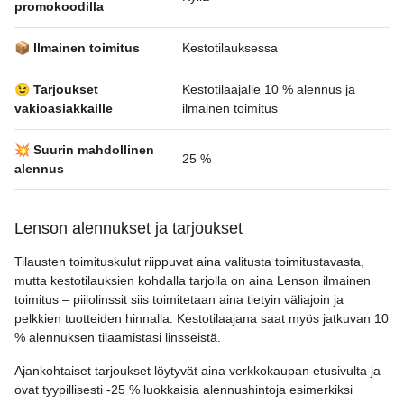
promokoodilla
📦 Ilmainen toimitus
Kestotilauksessa
😉 Tarjoukset
Kestotilaajalle 10 % alennus ja
vakioasiakkaille
ilmainen toimitus
💥 Suurin mahdollinen
25 %
alennus
Lenson alennukset ja tarjoukset
Tilausten toimituskulut riippuvat aina valitusta toimitustavasta,
mutta kestotilauksien kohdalla tarjolla on aina Lenson ilmainen
toimitus – piilolinssit siis toimitetaan aina tietyin väliajoin ja
pelkkien tuotteiden hinnalla. Kestotilaajana saat myös jatkuvan 10
% alennuksen tilaamistasi linsseistä.
Ajankohtaiset tarjoukset löytyvät aina verkkokaupan etusivulta ja
ovat tyypillisesti -25 % luokkaisia alennushintoja esimerkiksi