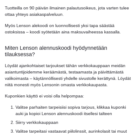
Tuotteilla on 90 päivän ilmainen palautusoikeus, jota varten tulee
ottaa yhteys asiakaspalveluun.
Myös Lenson alekoodi on luonnollisesti yksi tapa säästää
ostoksissa – koodi syötetään aina maksuvaiheessa kassalla.
Miten Lenson alennuskoodi hyödynnetään
tilauksessa?
Löydät ajankohtaiset tarjoukset tähän verkkokauppaan meidän
asiantuntijoidemme keräämästä, testaamasta ja päivittämästä
valikoimasta – käytännöllisesti yhdelle sivustolle kerättynä. Löydät
niitä monesti myös Lensonin omasta verkkokaupasta.
Kuponkien käyttö ei voisi olla helpompaa:
Valitse parhaiten tarpeisiisi sopiva tarjous, klikkaa kuponki
auki ja kopioi Lenson alennuskoodi itsellesi talteen
Siirry verkkokauppaan
Valitse tarpeitasi vastaavat piilolinssit, aurinkolasit tai muut