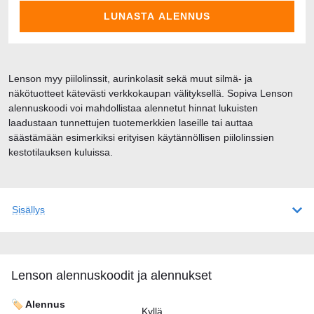
LUNASTA ALENNUS
Lenson myy piilolinssit, aurinkolasit sekä muut silmä- ja
näkötuotteet kätevästi verkkokaupan välityksellä. Sopiva Lenson
alennuskoodi voi mahdollistaa alennetut hinnat lukuisten
laadustaan tunnettujen tuotemerkkien laseille tai auttaa
säästämään esimerkiksi erityisen käytännöllisen piilolinssien
kestotilauksen kuluissa.
Sisällys
Lenson alennuskoodit ja alennukset
🏷️ Alennus
Kyllä