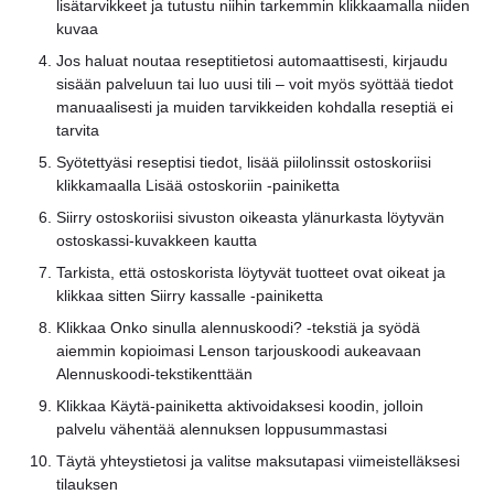
lisätarvikkeet ja tutustu niihin tarkemmin klikkaamalla niiden
kuvaa
Jos haluat noutaa reseptitietosi automaattisesti, kirjaudu
sisään palveluun tai luo uusi tili – voit myös syöttää tiedot
manuaalisesti ja muiden tarvikkeiden kohdalla reseptiä ei
tarvita
Syötettyäsi reseptisi tiedot, lisää piilolinssit ostoskoriisi
klikkamaalla Lisää ostoskoriin -painiketta
Siirry ostoskoriisi sivuston oikeasta ylänurkasta löytyvän
ostoskassi-kuvakkeen kautta
Tarkista, että ostoskorista löytyvät tuotteet ovat oikeat ja
klikkaa sitten Siirry kassalle -painiketta
Klikkaa Onko sinulla alennuskoodi? -tekstiä ja syödä
aiemmin kopioimasi Lenson tarjouskoodi aukeavaan
Alennuskoodi-tekstikenttään
Klikkaa Käytä-painiketta aktivoidaksesi koodin, jolloin
palvelu vähentää alennuksen loppusummastasi
Täytä yhteystietosi ja valitse maksutapasi viimeistelläksesi
tilauksen