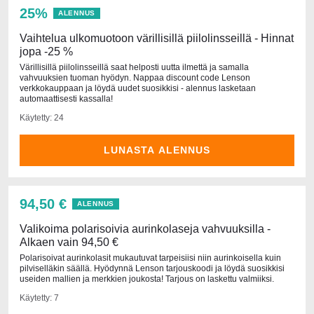
25%
ALENNUS
Vaihtelua ulkomuotoon värillisillä piilolinsseillä - Hinnat
jopa -25 %
Värillisillä piilolinsseillä saat helposti uutta ilmettä ja samalla
vahvuuksien tuoman hyödyn. Nappaa discount code Lenson
verkkokauppaan ja löydä uudet suosikkisi - alennus lasketaan
automaattisesti kassalla!
Käytetty: 24
LUNASTA ALENNUS
94,50 €
ALENNUS
Valikoima polarisoivia aurinkolaseja vahvuuksilla -
Alkaen vain 94,50 €
Polarisoivat aurinkolasit mukautuvat tarpeisiisi niin aurinkoisella kuin
pilviselläkin säällä. Hyödynnä Lenson tarjouskoodi ja löydä suosikkisi
useiden mallien ja merkkien joukosta! Tarjous on laskettu valmiiksi.
Käytetty: 7