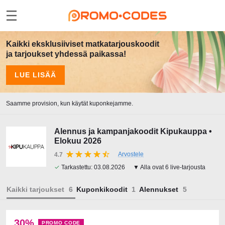
Kaikki eksklusiiviset matkatarjouskoodit
ja tarjoukset yhdessä paikassa!
LUE LISÄÄ
Saamme provision, kun käytät kuponkejamme.
Alennus ja kampanjakoodit Kipukauppa •
Elokuu 2026
Arvostele
4.7
✓
Tarkastettu:
03.08.2026
▼ Alla ovat 6 live-tarjousta
Kaikki tarjoukset
Kuponkikoodit
Alennukset
30%
PROMO CODE