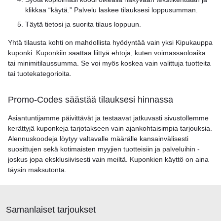
klikkaa “käytä.” Palvelu laskee tilauksesi loppusumman.
Täytä tietosi ja suorita tilaus loppuun.
Yhtä tilausta kohti on mahdollista hyödyntää vain yksi Kipukauppa
kuponki. Kuponkiin saattaa liittyä ehtoja, kuten voimassaoloaika
tai minimitilaussumma. Se voi myös koskea vain valittuja tuotteita
tai tuotekategorioita.
Promo-Codes säästää tilauksesi hinnassa
Asiantuntijamme päivittävät ja testaavat jatkuvasti sivustollemme
kerättyjä kuponkeja tarjotakseen vain ajankohtaisimpia tarjouksia.
Alennuskoodeja löytyy valtavalle määrälle kansainvälisesti
suosittujen sekä kotimaisten myyjien tuotteisiin ja palveluihin -
joskus jopa eksklusiivisesti vain meiltä. Kuponkien käyttö on aina
täysin maksutonta.
Samanlaiset tarjoukset