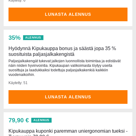
Käytetty: 6
LUNASTA ALENNUS
35%
ALENNUS
Hyödynnä Kipukauppa bonus ja säästä jopa 35 %
suosituista paljasjalkakengistä
Paljasjalkakengät tukevat jalkojen luonnollista toimintaa ja edistävät
näin niiden hyvinvointia. Kipukaupan valikoimasta löytyy useita
suosittuja ja laadukkaiksi todettuja paljasjalkakenkiä kaikkiin
vuodenaikoihin.
Käytetty: 51
LUNASTA ALENNUS
79,90 €
ALENNUS
Kipukauppa kuponki paremman uniergonomian tueksi -