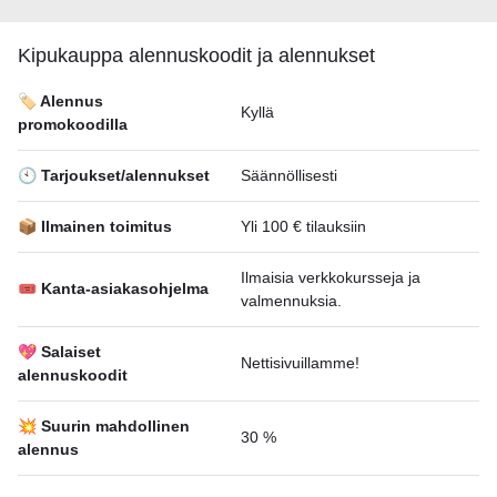
Kipukauppa alennuskoodit ja alennukset
🏷️ Alennus
Kyllä
promokoodilla
🕙 Tarjoukset/alennukset
Säännöllisesti
📦 Ilmainen toimitus
Yli 100 € tilauksiin
Ilmaisia verkkokursseja ja
🎟 Kanta-asiakasohjelma
valmennuksia.
💖 Salaiset
Nettisivuillamme!
alennuskoodit
💥 Suurin mahdollinen
30 %
alennus