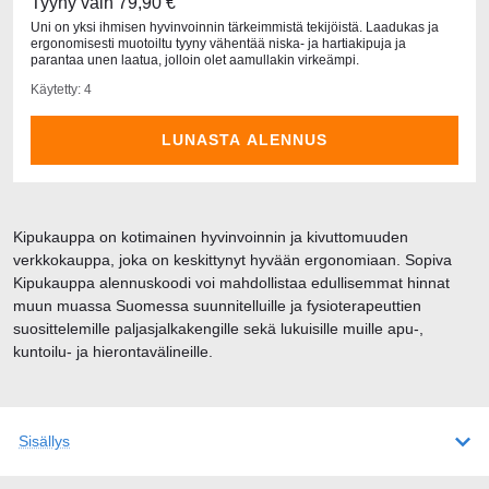
Tyyny vain 79,90 €
Uni on yksi ihmisen hyvinvoinnin tärkeimmistä tekijöistä. Laadukas ja
ergonomisesti muotoiltu tyyny vähentää niska- ja hartiakipuja ja
parantaa unen laatua, jolloin olet aamullakin virkeämpi.
Käytetty: 4
LUNASTA ALENNUS
Kipukauppa on kotimainen hyvinvoinnin ja kivuttomuuden
verkkokauppa, joka on keskittynyt hyvään ergonomiaan. Sopiva
Kipukauppa alennuskoodi voi mahdollistaa edullisemmat hinnat
muun muassa Suomessa suunnitelluille ja fysioterapeuttien
suosittelemille paljasjalkakengille sekä lukuisille muille apu-,
kuntoilu- ja hierontavälineille.
Sisällys