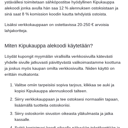
ystävällesi toimitetaan sähköpostitse hyödyllinen Kipukauppa
alekoodi jonka avulla hän saa 12 % alennuksen ostoksistaan ja
sinä saat 8 % komission koodin kautta tehdyistä ostoista.
Lisäksi verkkokauppaan on ostettavissa 20-250 € arvoisia
lahjakortteja.
Miten Kipukauppa alekoodi käytetään?
Löydät kupongit myymälän virallisilla verkkosivuilla kätevästi
yhdelle sivulle jatkuvasti päivittyvästä valikoimastamme koottuna
ja joskus myös kaupan omilta verkkosivuilta. Niiden käyttö on
erittäin mutkatonta:
Valitse omiin tarpeisiisi sopiva tarjous, klikkaa se auki ja
kopioi Kipukauppa alennuskoodi talteen.
Siirry verkkokauppaan ja tee ostoksesi normaaliin tapaan,
lisäämällä tuotteita ostoskoriisi.
Siirry ostoskoriin sivuston oikeasta yläkulmasta ja jatka
kassalle.
Syötä kopioimasi koodi oikealla näkyvään tekstikenttään ja