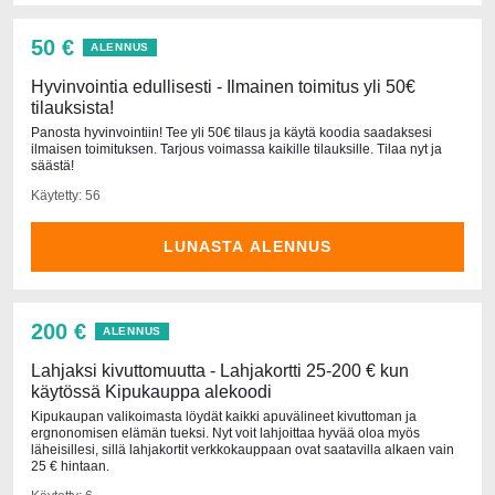
50 €
ALENNUS
Hyvinvointia edullisesti - Ilmainen toimitus yli 50€
tilauksista!
Panosta hyvinvointiin! Tee yli 50€ tilaus ja käytä koodia saadaksesi
ilmaisen toimituksen. Tarjous voimassa kaikille tilauksille. Tilaa nyt ja
säästä!
Käytetty: 56
LUNASTA ALENNUS
200 €
ALENNUS
Lahjaksi kivuttomuutta - Lahjakortti 25-200 € kun
käytössä Kipukauppa alekoodi
Kipukaupan valikoimasta löydät kaikki apuvälineet kivuttoman ja
ergnonomisen elämän tueksi. Nyt voit lahjoittaa hyvää oloa myös
läheisillesi, sillä lahjakortit verkkokauppaan ovat saatavilla alkaen vain
25 € hintaan.