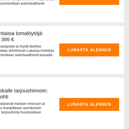
 huomioidaan automaattisesti
taisia lomalöytöjä:
 395 €
uppaan ja löydä itsellesi
LUNASTA ALENNUS
eikan lämmössä! Lukuisia hotelleja
mioidaan automaattisesti kassalla
alle tarjoushinnoin:
ohti
 pääsevät mukaan reissuun ja
LUNASTA ALENNUS
u ihastuttavan aurinkoisiin
llä tarjoushinta huomioidaan