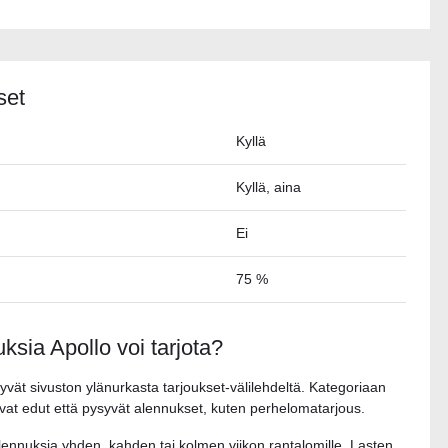
set
Kyllä
Kyllä, aina
Ei
75 %
uksia Apollo voi tarjota?
yvät sivuston ylänurkasta tarjoukset-välilehdeltä. Kategoriaan
elevat edut että pysyvät alennukset, kuten perhelomatarjous.
alennuksia yhden, kahden tai kolmen viikon rantalomille. Lasten