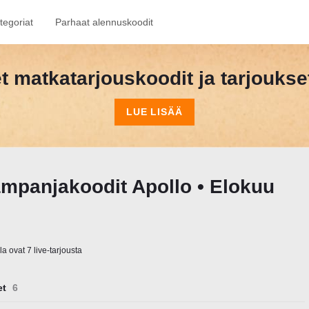
tegoriat
Parhaat alennuskoodit
et matkatarjouskoodit ja tarjouks
LUE LISÄÄ
ampanjakoodit Apollo • Elokuu
la ovat 7 live-tarjousta
et