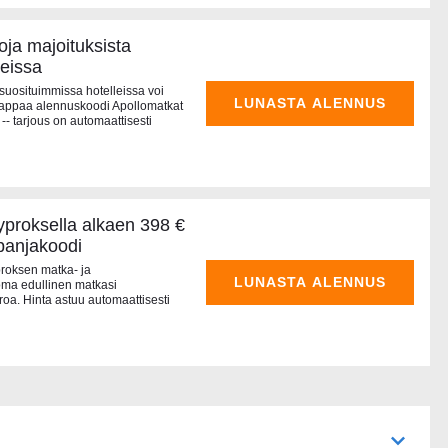
ja majoituksista
leissa
 suosituimmissa hotelleissa voi
LUNASTA ALENNUS
Nappaa alennuskoodi Apollomatkat
 -- tarjous on automaattisesti
yproksella alkaen 398 €
panjakoodi
roksen matka- ja
LUNASTA ALENNUS
oma edullinen matkasi
oa. Hinta astuu automaattisesti