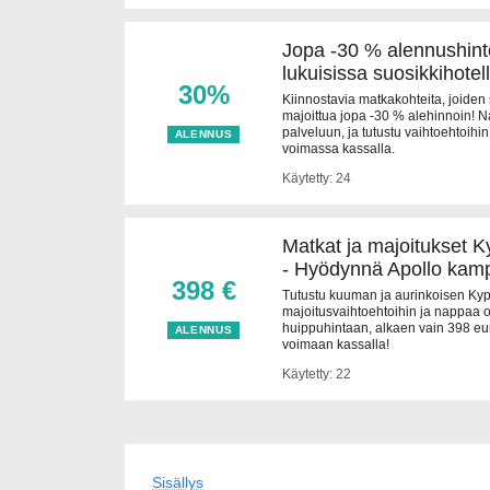
Jopa -30 % alennushinto
lukuisissa suosikkihotel
30%
Kiinnostavia matkakohteita, joiden
majoittua jopa -30 % alehinnoin! 
palveluun, ja tutustu vaihtoehtoihin
ALENNUS
voimassa kassalla.
Käytetty: 24
Matkat ja majoitukset K
- Hyödynnä Apollo kam
398 €
Tutustu kuuman ja aurinkoisen Kyp
majoitusvaihtoehtoihin ja nappaa 
huippuhintaan, alkaen vain 398 eur
ALENNUS
voimaan kassalla!
Käytetty: 22
Sisällys