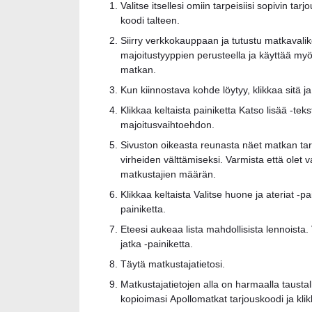
Valitse itsellesi omiin tarpeisiisi sopivin ta
koodi talteen.
Siirry verkkokauppaan ja tutustu matkavaliko
majoitustyyppien perusteella ja käyttää myös
matkan.
Kun kiinnostava kohde löytyy, klikkaa sitä j
Klikkaa keltaista painiketta Katso lisää -te
majoitusvaihtoehdon.
Sivuston oikeasta reunasta näet matkan tar
virheiden välttämiseksi. Varmista että olet 
matkustajien määrän.
Klikkaa keltaista Valitse huone ja ateriat -pain
painiketta.
Eteesi aukeaa lista mahdollisista lennoista. V
jatka -painiketta.
Täytä matkustajatietosi.
Matkustajatietojen alla on harmaalla tausta
kopioimasi Apollomatkat tarjouskoodi ja klik