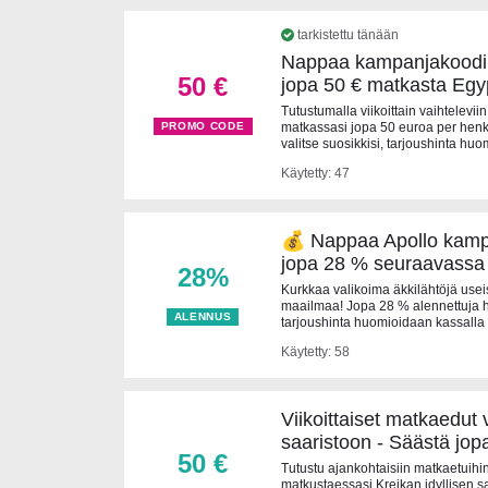
tarkistettu tänään
Nappaa kampanjakoodi 
50 €
jopa 50 € matkasta Egyp
Tutustumalla viikoittain vaihtelevii
matkassasi jopa 50 euroa per henki
PROMO CODE
valitse suosikkisi, tarjoushinta hu
Käytetty: 47
💰 Nappaa Apollo kamp
jopa 28 % seuraavassa
28%
Kurkkaa valikoima äkkilähtöjä useis
maailmaa! Jopa 28 % alennettuja hin
ALENNUS
tarjoushinta huomioidaan kassalla 
Käytetty: 58
Viikoittaiset matkaedut 
saaristoon - Säästä jop
50 €
Tutustu ajankohtaisiin matkaetuihin
matkustaessasi Kreikan idyllisen s