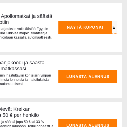
Apollomatkat ja säästä
tiin
NÄYTÄ KUPONKI
n tarjouksiin voit säästää Egyptin
lö! Kurkkaa majoituskohteet ja
omioidaan kassalla automaattisesti.
anjakoodi ja säästä
 matkassasi
iin ihastuttaviin kohteisiin ympäri
LUNASTA ALENNUS
toja lennoista ja majoituksista -
automaattisesti.
vievät Kreikan
a 50 € per henkilö
 ja säästä jopa 50 € tai 33 %
LUNASTA ALENNUS
aariston lämpöön. Toimi nopeasti ja