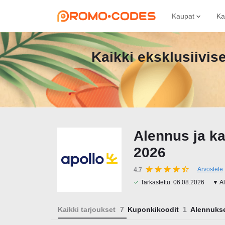
Kaupat
Ka
Kaikki eksklusiivis
Alennus ja k
2026
Arvostele
4.7
✓
Tarkastettu:
06.08.2026
▼ Al
Kaikki tarjoukset
Kuponkikoodit
Alennuks