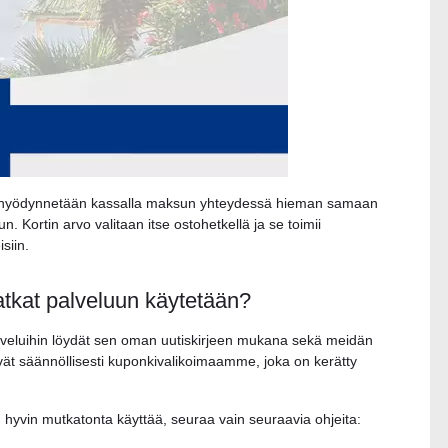
ka hyödynnetään kassalla maksun yhteydessä hieman samaan
 Kortin arvo valitaan itse ostohetkellä ja se toimii
siin.
tkat palveluun käytetään?
lveluihin löydät sen oman uutiskirjeen mukana sekä meidän
vät säännöllisesti kuponkivalikoimaamme, joka on kerätty
hyvin mutkatonta käyttää, seuraa vain seuraavia ohjeita: