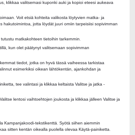
rjous, klikkaa valitsemasi kuponki auki ja kopioi eteesi aukeava
imaan. Voit etsiä kohteita valikosta löytyvien matka- ja
 hakutoimintoa, jotta löydät juuri omiin tarpeisiisi sopivimman
a tutustu matkakohteen tietoihin tarkemmin.
kstillä, kun olet päätynyt valitsemaan sopivimman
kemmat tiedot, jotka on hyvä tässä vaiheessa tarkistaa
valinnut esimerkiksi oikean lähtökentän, ajankohdan ja
iketta, tee valintasi ja klikkaa keltaista Valitse ja jatka -
alitse lentosi vaihtoehtojen joukosta ja klikkaa jälleen Valitse ja
lla Kampanjakoodi-tekstikenttä. Syötä siihen aiemmin
kaa sitten kentän oikealla puolella olevaa Käytä-painiketta.