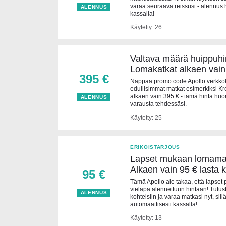
varaa seuraava reissusi - alennus
ALENNUS
kassalla!
Käytetty: 26
Valtava määrä huippuhin
Lomakatkat alkaen vain
395 €
Nappaa promo code Apollo verkkoka
edullisimmat matkat esimerkiksi Kr
alkaen vain 395 € - tämä hinta huo
ALENNUS
varausta tehdessäsi.
Käytetty: 25
ERIKOISTARJOUS
Lapset mukaan lomamatk
Alkaen vain 95 € lasta k
95 €
Tämä Apollo ale takaa, että lapset
vieläpä alennettuun hintaan! Tutust
ALENNUS
kohteisiin ja varaa matkasi nyt, si
automaattisesti kassalla!
Käytetty: 13