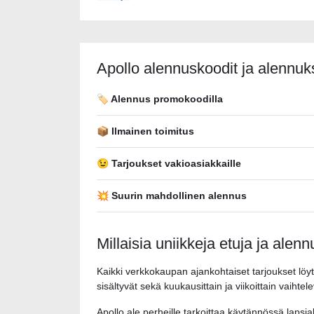
Apollo alennuskoodit ja alennuk
🏷️ Alennus promokoodilla
📦 Ilmainen toimitus
😉 Tarjoukset vakioasiakkaille
💥 Suurin mahdollinen alennus
Millaisia uniikkeja etuja ja alenn
Kaikki verkkokaupan ajankohtaiset tarjoukset löyt
sisältyvät sekä kuukausittain ja viikoittain vaiht
Apollo ale perheille tarkoittaa käytännössä lapsi