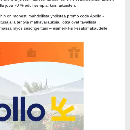
olla jopa 70 % edullisempia, kuin aikuisten.
 niihin on monesti mahdollista yhdistää promo code Apollo -
itusajalla tehtyjä matkavarauksia, jotka ovat tavallista
 voimassa myös sesongeittain – esimerkiksi kesälomakaudelle